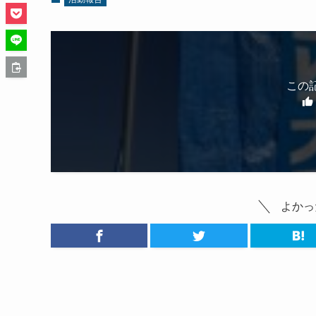
この
よかっ